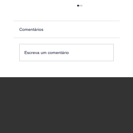
TST uniformiza prazo de prescrição para
indenização na previdência complementar
O Plenário do Tribunal Superior do Trabalho
Comentários
(TST) definiu, no Tema 20, o prazo prescricional
aplicável às ações de indenização por perdas e
danos decorrentes da impossibilidade de incluir
Escreva um comentário
parcelas sal